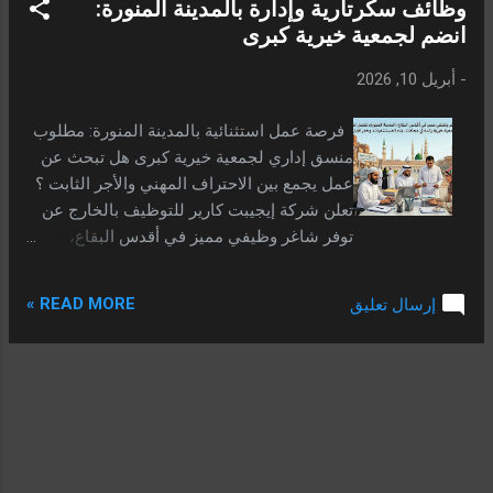
وظائف سكرتارية وإدارة بالمدينة المنورة:
ملاحظة: 10 ساعات عمل + الجمعة إجازة. 📱
انضم لجمعية خيرية كبرى
واتساب: 00201278662501 📍 جدة | مندوب
مبيعات (ستائر هوائية) الشروط: خبرة 3 سنوات
-
أبريل 10, 2026
+ خبرة سابقة في مجال الستائر الهوائية. 💰
الراتب: يحدد في المقابلة. 📱 واتساب:
فرصة عمل استثنائية بالمدينة المنورة: مطلوب
00201278662501 ...
منسق إداري لجمعية خيرية كبرى هل تبحث عن
عمل يجمع بين الاحتراف المهني والأجر الثابت ؟
تعلن شركة إيجيبت كارير للتوظيف بالخارج عن
توفر شاغر وظيفي مميز في أقدس البقاع،
المدينة المنورة، للعمل لدى جمعية خيرية رائدة
في مجالات سقيا الماء، بناء المستشفيات، وحفر
READ MORE »
إرسال تعليق
الآبار. 📍 الموقع: المملكة العربية السعودية -
المدينة المنورة 💼 المسمى: منسق إداري /
سكرتارية 🎓 المؤهل: مؤهل عالي (جامعي) 🎂
السن: لا يزيد عن 35 عاماً تفاصيل وشروط
الوظيفة (إلزامية) لضمان قبول طلبك، يجب أن
تتوافر الشروط التالية بدقة، حيث أن الجمعية
تبحث عن كوادر قادرة على إدارة ملفات الأعمال