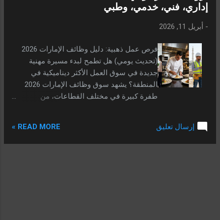
إداري، فني، خدمي، وطبي
: شرط لا يقل المؤهل عن البكالوريوس بتقدير
جيد. شرط خريج جامعة حكومية وليست خاصة.
-
أبريل 11, 2026
خبرة لا تقل عن 5 سنوات في مجال التعليم.
شرط السن لا يتجاوز 40 سنة. إجادة اللغة
فرص عمل ذهبية: دليل وظائف الإمارات 2026
الإنجليزية إجادة تامة، ويفضل وجود IELTS /
(تحديث يومي) هل تطمح لبدء مسيرة مهنية
TOEFL لمرشحي القسم العالمي فقط. الإلمام
جديدة في سوق العمل الأكثر ديناميكية في
بالحاسب الآلي وتقنيات التعليم الحديثة. وجود
المنطقة؟ يشهد سوق وظائف الإمارات 2026
مبادرات وممارسات نوعية في مجال التعليم.
طفرة كبيرة في مختلف القطاعات، من
المميزات التي توفرها المدارس: * خصم 50% من
الخدمات الفندقية والطبية وصولاً إلى المهن
الرسوم الدراسية لأبناء المعلمين * سلفة مالية
الفنية والإدارية. في هذا المقال، جمعنا لكم قائمة
2000 ريال للمعلمين الجدد * استضافة لمدة
READ MORE »
إرسال تعليق
بأحدث الفرص المتاحة حالياً في دبي، أبوظبي،
يومين للموظفين من تاريخ الوصول * تد...
الشارقة، وعجمان ، مع تفاصيل التواصل
المباشرة لضمان سرعة التقديم والحصول على
الاستقرار الوظيفي. جدول المحتويات وظائف
إدارية واستقبال (دبي وأبوظبي) فرص الطهي
والخدمات الفندقية وظائف فنية وميكانيك
(أبوظبي والفجيرة) قطاع التجميل والعناية
الشخصية خدمات الرعاية المنزلية المقاولات