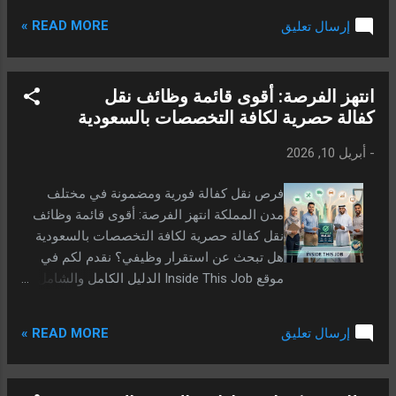
واحدة من أهم ركائز الاقتصاد الوطني ولاعباً
READ MORE »
إرسال تعليق
رئيسياً في قطاع الطاقة والغاز الإقليمي
والعالمي. فمع توسع أعمالها في تكرير النفط،
تجارة المنتجات البترولية، ومحطات التجزئة
انتهز الفرصة: أقوى قائمة وظائف نقل
(ENOC Retail)، أعلنت الشركة عن فتح باب
كفالة حصرية لكافة التخصصات بالسعودية
التوظيف لعام 2026 لضخ دماء جديدة في كافة
قطاعاتها. تستهدف هذه الحملة ضخ الكوادر
-
أبريل 10, 2026
الشابة من الخريجين الجدد والخبرات المؤهلة
في تخصصات الهندسة، الإدارة، الفنية،
فرص نقل كفالة فورية ومضمونة في مختلف
والخدمات، مع تقديم حزم مزايا هي الأعلى
مدن المملكة انتهز الفرصة: أقوى قائمة وظائف
إقليمياً. 💡 فرص تعليمية بالكويت: اطلع الآن على
نقل كفالة حصرية لكافة التخصصات بالسعودية
وظائف مدرسة كامبريدج الكويت 2026 المتاحة
هل تبحث عن استقرار وظيفي؟ نقدم لكم في
حالياً. عرض تفاصيل وظائف كامبريدج قائمة
موقع Inside This Job الدليل الكامل والشامل
التخصصات المطلوبة بالتفصيل (أكثر من 20
لوظائف نقل الكفالة المتاحة حالياً في الرياض،
تخصصاً): ...
الدمام، جدة، وغيرها، مع أرقام التواصل
READ MORE »
إرسال تعليق
المباشرة لضمان المصداقية. 📍 الدمام | أمين
مستودع (أمين مخزن) الشروط: خبرة لا تقل عن
2 سنوات. 💰 الراتب: 3000 ريال + السكن. 📝