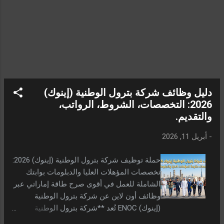
والنقل أولاً: وظائف السكرتارية والاستقبال 1.
سكرتارية (شركة ألبسة راقية - دبي) الموقع: دبي
- منطقة البرشاء (بجوار المترو). المميزات: راتب
مجزي + إقامة فورية + بيئة عمل مريحة.
الشروط: متاح للمتقدمين من داخل وخارج
الدولة، لا يشترط إتقان اللغات الأجنب...
دليل وظائف شركة بترول الوطنية (إينوك)
2026: التخصصات، الشروط، الرواتب،
والتقديم.
-
أبريل 11, 2026
حملة توظيف شركة بترول الوطنية (إينوك) 2026:
تخصصات المؤهلات العليا والدبلومات بوابتك
الشاملة للعمل في أقوى صرح طاقة إماراتي عبر
وظائف أون لاين عن شركة بترول الوطنية
(إينوك) ENOC تُعد **شركة بترول الوطنية
الإماراتية (إينوك)**، المملوكة لحكومة دبي،