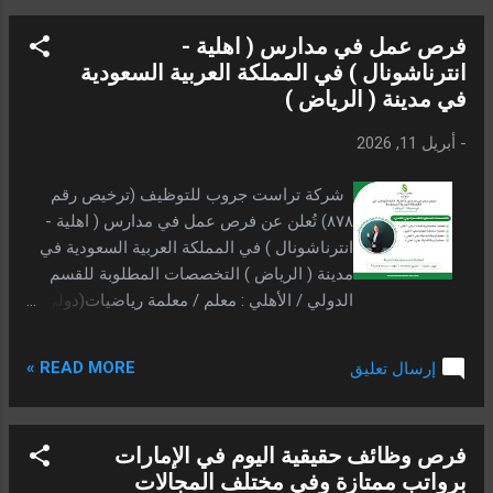
المملكة. قائمة الوظائف التعليمية المتاحة
فرص عمل في مدارس ( اهلية -
وتفاصيل المزايا المالية تشمل التخصصات
انترناشونال ) في المملكة العربية السعودية
المطلوبة مجموعة من المجالات الحيوية
في مدينة ( الرياض )
للمراحل الدراسية المختلفة، مع توضيح الرواتب
المقررة لكل مسار وظيفي: معلم لغة إنجليزية
-
أبريل 11, 2026
(المسار الدولي) مخصص لجميع المراحل
الدراسية في الأقسام الدولية، ويحصل المعلم
شركة تراست جروب للتوظيف (ترخيص رقم
في هذا المسار على راتب أساسي قدره 4500
٨٧٨) تُعلن عن فرص عمل في مدارس ( اهلية -
ريال سعودي. معلم لغة إنجليزية (المسار الأهلي)
انترناشونال ) في المملكة العربية السعودية في
يستهدف مدرسي المرحلة الإعدادية والثانوية
مدينة ( الرياض ) التخصصات المطلوبة للقسم
فقط، براتب شهري ثابت قدره 3150 ريال
الدولي / الأهلي : معلم / معلمة رياضيات(دولي /
سعودي. معلم فيزياء Physics (القسم الدولي)
أهلي ) معلم / معلمة علوم(دولي / أهلي ) الراتب:
الفرصة متاحة لمعلمي...
5000ريال (للقسم الدولي) 3500 ريال (للقسم
READ MORE »
إرسال تعليق
الأهلي ) شامل السكن + المواصلات معلم تربية
البدنية(دولي / أهلي ) معلم تربية الفنية(دولي /
أهلي ) الراتب: 4000ريال (للقسم الدولي)
فرص وظائف حقيقية اليوم في الإمارات
3000ريال (للقسم الأهلي ) شامل السكن +
برواتب ممتازة وفي مختلف المجالات
المواصلات الشروط المطلوبة لجميع التخصصات