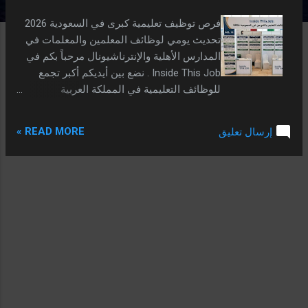
ش
ا
فرص توظيف تعليمية كبرى في السعودية 2026
ر
تحديث يومي لوظائف المعلمين والمعلمات في
ك
المدارس الأهلية والإنترناشيونال مرحباً بكم في
ا
Inside This Job . نضع بين أيديكم أكبر تجمع
للوظائف التعليمية في المملكة العربية
ت
السعودية، شاملة كافة التخصصات والمدن. 1.
مدارس الجيل الأهلية (بنين - الرياض) تعلن
READ MORE »
إرسال تعليق
مدارس الجيل الأهلية بحي السويدي الغربي عن
حاجتها للوظائف التالية بشرط الخبرة: وكيل
مدرسة مشرف تربوي لمواد العلوم منسق
مشرف لمسار الدبلوما الأمريكية المكان: الرياض
- شارع حمزة بن عبد المطلب - بجوار مستشفى
د. سليمان الحبيب (مبنى 6). المقابلات: حضورياً
من 8 ص حتى 11 ص. البريد: hr@aljeel.edu.sa
تواصل عبر الواتساب 966500123375+ 2. معلمة
رياضيات (حي حطين - الرياض) مطلوب معلمة
رياضيات للمرحلة المتوسطة (أول متوسط).
التوظيف فوري بعد مراجعة السيرة الذاتية.