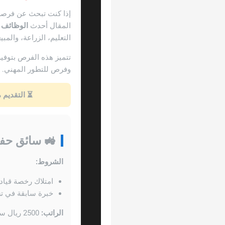
إذا كنت تبحث عن فرصة 
المقال أحدث
الوظائف ا
التعليم، الزراعة، والمب
تتميز هذه الفرص بتوفي
وفرص للتطور المهني.
⏳ التقديم 
🚜 سائق حفار فولفو 0
الشروط:
امتلاك رخصة قياد
خبرة سابقة في ت
الراتب:
2500 ريال سعودي