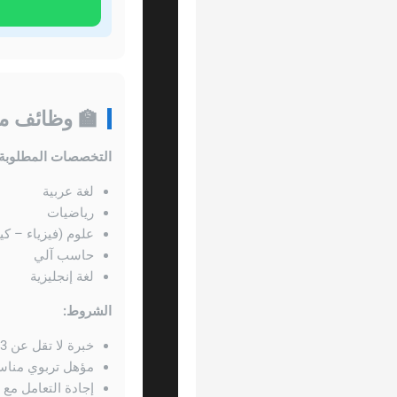
🏫 وظائف معل
التخصصات المطلوبة:
لغة عربية
رياضيات
علوم (فيزياء – كيم
حاسب آلي
لغة إنجليزية
الشروط:
خبرة لا تقل عن 3 سنوات
مؤهل تربوي منا
إجادة التعامل مع 