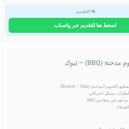
📲 التقديم:
اضغط هنا للتقديم عبر واتساب
ة (BBQ) – تبوك
لحوم المدخنة (Brisket – Ribs)
لطلبات بشكل احترافي
ابقة في مطاعم BBQ
لعملاء