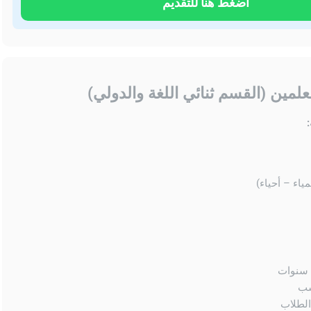
اضغط هنا للتقديم
مين (القسم ثنائي اللغة والدولي)
ياء – أحياء)
سب
الطلاب