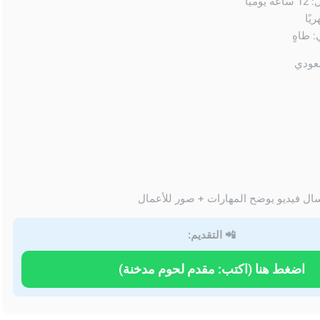
ميًا
يًا
 طاهٍ
ال فيديو يوضح المهارات + صور للأعمال
📲 التقديم:
اضغط هنا (اكتب: مقدم لحوم مدخنة)