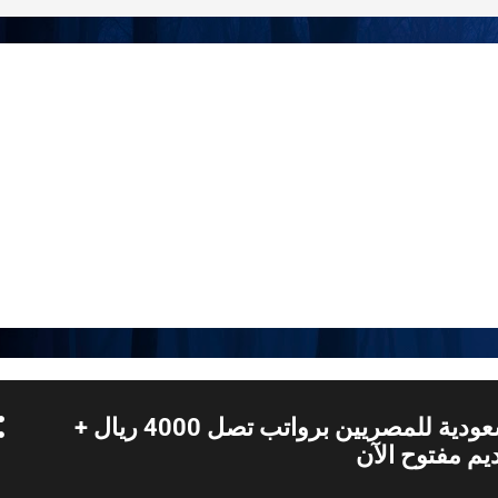
التخطي إلى المحتوى الرئيسي
وظا
ائف أون لاين: جسرك الموثوق نحو مستقبل مهني أفضل في السعودية ودو
متخصصة في رصد وتحليل سوق العمل لعام 2026، حيث نقدم تغطية ح
د، وشواغر القطاعين الحكومي والخاص. نتميز بتوفير بيانات تواصل مبا
 للمنصات الرسمية مثل جدارات وطاقات، لنضع بين يديك كل ما تحتاجه 
عاجل: وظائف السعودية للمصريين برواتب تصل 4000 ريال +
يم مفتوح الآن