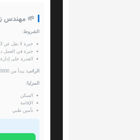
🌱 مهندس زر
الشروط:
خبرة لا تقل عن 3 سنوات
خبرة في العمل دا
القدرة على إدارة 
الراتب:
يبدأ من 3000 ريال سعودي
المزايا:
السكن
الإقامة
تأمين طبي