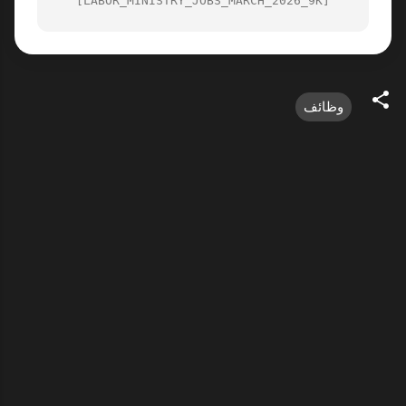
[LABOR_MINISTRY_JOBS_MARCH_2026_9K]
وظائف
ت
ع
ل
ي
ق
ا
ت