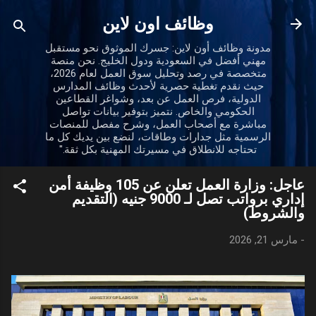
التخطي إلى المحتوى الرئيسي
وظائف اون لاين
مدونة وظائف أون لاين: جسرك الموثوق نحو مستقبل
مهني أفضل في السعودية ودول الخليج. نحن منصة
متخصصة في رصد وتحليل سوق العمل لعام 2026،
حيث نقدم تغطية حصرية لأحدث وظائف المدارس
الدولية، فرص العمل عن بعد، وشواغر القطاعين
الحكومي والخاص. نتميز بتوفير بيانات تواصل
مباشرة مع أصحاب العمل، وشرح مفصل للمنصات
الرسمية مثل جدارات وطاقات، لنضع بين يديك كل ما
تحتاجه للانطلاق في مسيرتك المهنية بكل ثقة."
عاجل: وزارة العمل تعلن عن 105 وظيفة أمن
إداري برواتب تصل لـ 9000 جنيه (التقديم
والشروط)
-
مارس 21, 2026