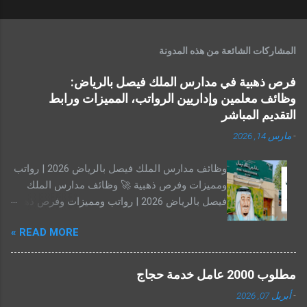
المشاركات الشائعة من هذه المدونة
فرص ذهبية في مدارس الملك فيصل بالرياض:
وظائف معلمين وإداريين الرواتب، المميزات ورابط
التقديم المباشر
-
مارس 14, 2026
وظائف مدارس الملك فيصل بالرياض 2026 | رواتب
ومميزات وفرص ذهبية 🚀 وظائف مدارس الملك
فيصل بالرياض 2026 | رواتب ومميزات وفرص ذهبية
للتوظيف تعتبر مدارس الملك فيصل بالرياض من
READ MORE »
أبرز المدارس الأهلية والدولية في المملكة العربية
السعودية، حيث توفر بيئة تعليمية متطورة تجمع بين
المناهج العالمية و القيم العربية الأصيلة . مع قرب
مطلوب 2000 عامل خدمة حجاج
بدء العام الدراسي الجديد، أعلنت المدارس عن فتح
-
أبريل 07, 2026
باب التوظيف للمعلمين والمعلمات وأعضاء الكادر