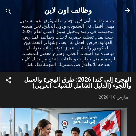
التخطي إلى المحتوى الرئيسي
وظائف اون لاين
مدونة وظائف أون لاين: جسرك الموثوق نحو مستقبل
مهني أفضل في السعودية ودول الخليج. نحن منصة
متخصصة في رصد وتحليل سوق العمل لعام 2026،
حيث نقدم تغطية حصرية لأحدث وظائف المدارس
الدولية، فرص العمل عن بعد، وشواغر القطاعين
الحكومي والخاص. نتميز بتوفير بيانات تواصل
مباشرة مع أصحاب العمل، وشرح مفصل للمنصات
الرسمية مثل جدارات وطاقات، لنضع بين يديك كل ما
تحتاجه للانطلاق في مسيرتك المهنية بكل ثقة."
الهجرة إلى كندا 2026: طرق الهجرة والعمل
واللجوء (الدليل الشامل للشباب العربي)
-
مارس 16, 2026