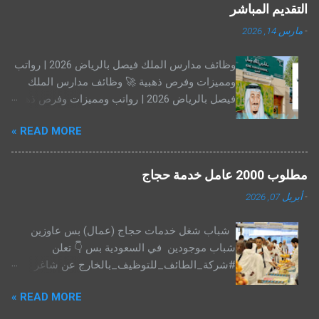
التقديم المباشر
-
مارس 14, 2026
وظائف مدارس الملك فيصل بالرياض 2026 | رواتب
ومميزات وفرص ذهبية 🚀 وظائف مدارس الملك
فيصل بالرياض 2026 | رواتب ومميزات وفرص ذهبية
للتوظيف تعتبر مدارس الملك فيصل بالرياض من
READ MORE »
أبرز المدارس الأهلية والدولية في المملكة العربية
السعودية، حيث توفر بيئة تعليمية متطورة تجمع بين
المناهج العالمية و القيم العربية الأصيلة . مع قرب
مطلوب 2000 عامل خدمة حجاج
بدء العام الدراسي الجديد، أعلنت المدارس عن فتح
-
أبريل 07, 2026
باب التوظيف للمعلمين والمعلمات وأعضاء الكادر
الإداري ، لتصبح فرصة مميزة للباحثين عن عمل في
شباب شغل خدمات حجاج (عمال) بس عاوزين
الرياض في مجال التعليم والإدارة. 🏫 لماذا تختار
شباب موجودين في السعودية بس 👇 تعلن
العمل في مدارس الملك فيصل؟ بيئة تعليمية
#شركة_الطائف_للتوظيف_بالخارج عن شاغر
متطورة: تعتمد المدارس أحدث المناهج العالمية
وظيفى لكبرى شركات خدمات الحجاج بالسعودية
وتتيح للمعلمين استخدام أساليب تدريس مبتكرة.
READ MORE »
.. مكة المكرمة :- 👌📢📢📢تنويه هام .. (( من
فرص تطوير مهني مستمر: برامج تدريبية وورش
داخل السعودية فقط )) مطلوب فورًا:- عدد ((2000