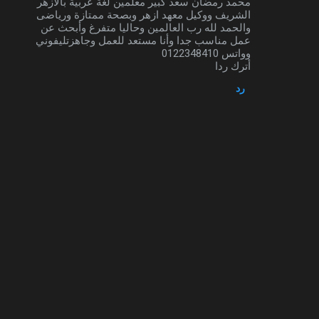
محمد رمضان سعد كبير معلمين لغة عربية بالأزهر
الشريف ووكيل معهد ازهر وبصحة ممتازة ورياضى
والحمد لله رب العالمين وحاليا متفرغ وأبحث عن
عمل مناسب جدا وأنا مستعد للعمل وجاهزتليفوني
وواتس 0122348410
أترك ردا
رد